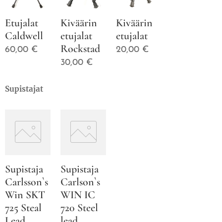
Etujalat
Kiväärin
Kiväärin
Caldwell
etujalat
etujalat
Rockstad
60,00
€
20,00
€
30,00
€
Supistajat
Supistaja
Supistaja
Carlsson`s
Carlson`s
Win SKT
WIN IC
725 Steal
720 Steel
Lead
lead