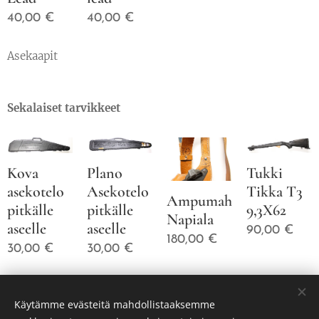
40,00
€
40,00
€
Asekaapit
Sekalaiset tarvikkeet
Kova
Plano
Tukki
asekotelo
Asekotelo
Tikka T3
Ampumahiihtovaljaat
pitkälle
pitkälle
9,3X62
Napiala
aseelle
aseelle
90,00
€
180,00
€
30,00
€
30,00
€
Käytämme evästeitä mahdollistaaksemme