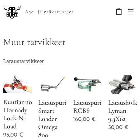
Ase- ja erävarusteet
Muut tarvikkeet
Lataustarvikkeet
Ruutiannostelija
Latauspuristin
Latauspuristin
Latausholkk
Hornady
Smart
RCBS
Lyman
Lock-N-
Loader
9,3X62
160,00
€
Load
Omega
50,00
€
800
95,00
€