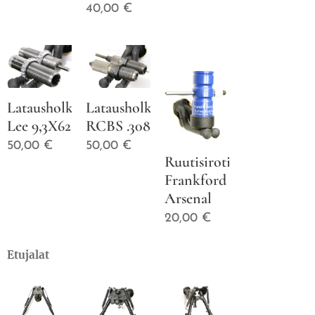
40,00
€
Latausholkkisarja
Latausholkkisarja
Lee 9,3X62
RCBS .308
50,00
€
50,00
€
Ruutisirotin
Frankford
Arsenal
20,00
€
Etujalat