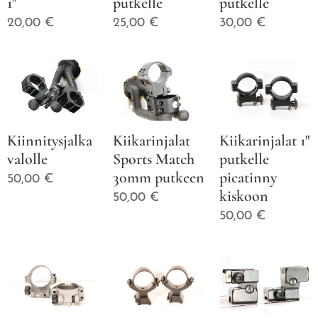
1"
putkelle
putkelle
20,00
€
25,00
€
30,00
€
Kiinnitysjalka
Kiikarinjalat
Kiikarinjalat 1"
valolle
Sports Match
putkelle
30mm putkeen
picatinny
50,00
€
kiskoon
50,00
€
50,00
€