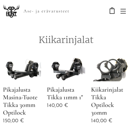
Ase- ja erävarusteet
Kiikarinjalat
Pikajalusta
Pikajalusta
Kiikarinjalat
Masina-Tuote
Tikka 11mm 1"
Tikka
Tikka 30mm
Optilock
140,00
€
Optilock
30mm
150,00
€
140,00
€