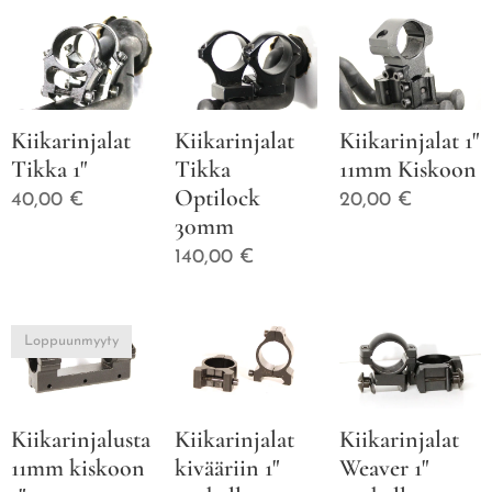
Kiikarinjalat
Kiikarinjalat
Kiikarinjalat 1"
Tikka 1"
Tikka
11mm Kiskoon
Optilock
40,00
€
20,00
€
30mm
140,00
€
Loppuunmyyty
Kiikarinjalusta
Kiikarinjalat
Kiikarinjalat
11mm kiskoon
kivääriin 1"
Weaver 1"