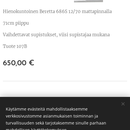
Hienokuntoinen Beretta 686S 12/70 mattapinnalla
71cm piippu
Vaihdettavat supistukset, viisi supistajaa mukana
Tuote 107B
650,00
€
© 2022 Kaikki oikeudet pidätetään
Käytämme evästeitä mahdollistaaksemme
PP Hunt Oy Tuusula
verkkosivustomme asianmukaisen toiminnan ja
3239651-3
Evästeet
turvallisuuden sekä tarjotaksemme sinulle parhaan
mahdollisen käyttökokemuksen.