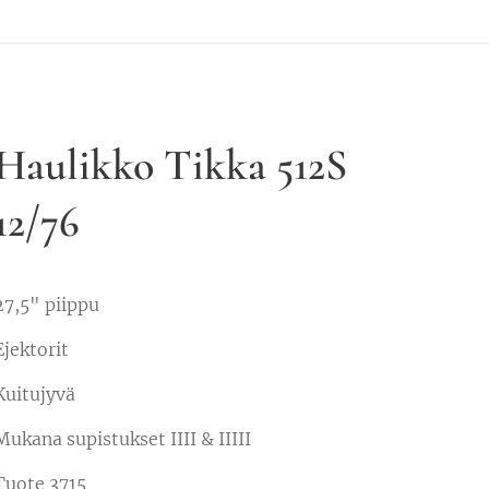
Haulikko Tikka 512S
12/76
27,5" piippu
Ejektorit
Kuitujyvä
Mukana supistukset IIII & IIIII
Tuote 3715