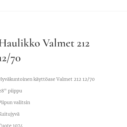
Haulikko Valmet 212
12/70
Hyväkuntoinen käyttöase Valmet 212 12/70
28" piippu
Piipun valitsin
Kuitujyvä
Tuote 1074