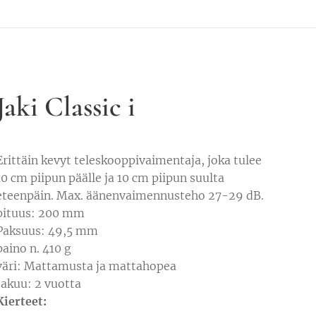
Jaki Classic i
Erittäin kevyt teleskooppivaimentaja, joka tulee
10 cm piipun päälle ja 10 cm piipun suulta
eteenpäin. Max. äänenvaimennusteho 27-29 dB.
pituus: 200 mm
Paksuus: 49,5 mm
paino n. 410 g
väri: Mattamusta ja mattahopea
takuu: 2 vuotta
Kierteet: