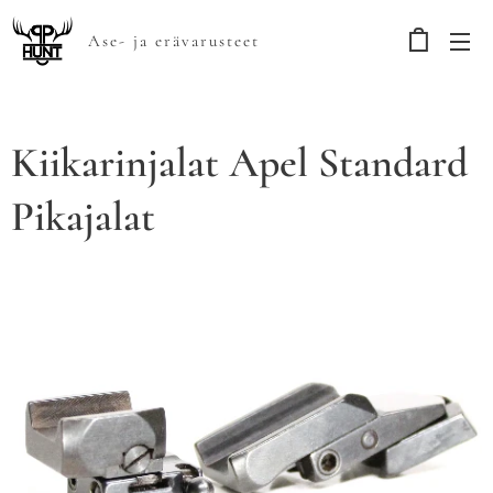
Ase- ja erävarusteet
Kiikarinjalat Apel Standard
Pikajalat