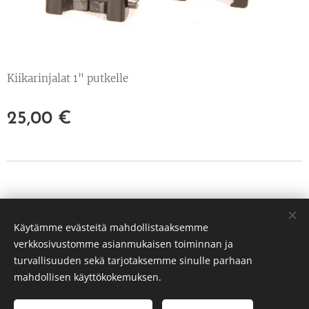
Kiikarinjalat 1" putkelle
25,00
€
© 2022 Kaikki oikeudet pidätetään
Käytämme evästeitä mahdollistaaksemme
PP Hunt Oy Tuusula
verkkosivustomme asianmukaisen toiminnan ja
3239651-3
Evästeet
turvallisuuden sekä tarjotaksemme sinulle parhaan
mahdollisen käyttökokemuksen.