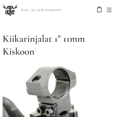
Ase- ja erävarusteet
Kiikarinjalat 1" 11mm
Kiskoon