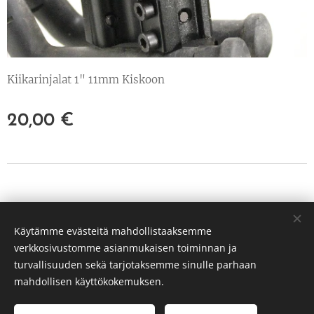
Kiikarinjalat 1" 11mm Kiskoon
20,00
€
© 2022 Kaikki oikeudet pidätetään
Käytämme evästeitä mahdollistaaksemme
PP Hunt Oy Tuusula
verkkosivustomme asianmukaisen toiminnan ja
3239651-3
Evästeet
turvallisuuden sekä tarjotaksemme sinulle parhaan
mahdollisen käyttökokemuksen.