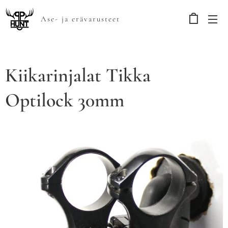
Ase- ja erävarusteet
Kiikarinjalat Tikka
Optilock 30mm