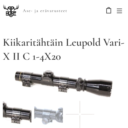
Ase- ja erävarusteet
Kiikaritähtäin Leupold Vari-
X II C 1-4X20