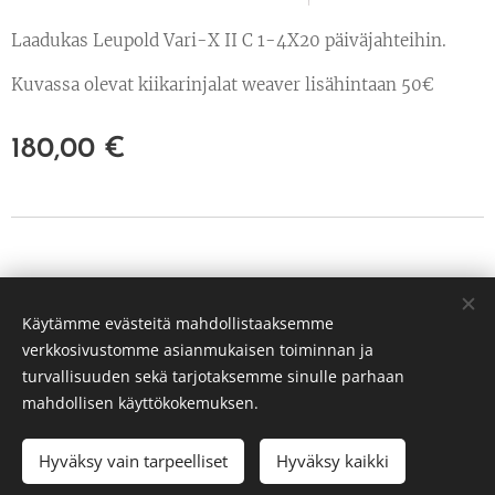
Laadukas Leupold Vari-X II C 1-4X20 päiväjahteihin.
Kuvassa olevat kiikarinjalat weaver lisähintaan 50€
180,00
€
© 2022 Kaikki oikeudet pidätetään
Käytämme evästeitä mahdollistaaksemme
PP Hunt Oy Tuusula
verkkosivustomme asianmukaisen toiminnan ja
3239651-3
Evästeet
turvallisuuden sekä tarjotaksemme sinulle parhaan
mahdollisen käyttökokemuksen.
Hyväksy vain tarpeelliset
Hyväksy kaikki
LISÄÄ OSTOSKORIIN