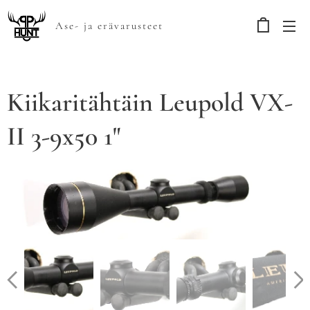
Ase- ja erävarusteet
Kiikaritähtäin Leupold VX-
II 3-9x50 1"