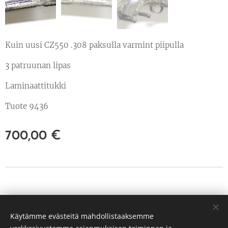
Kuin uusi CZ550 .308 paksulla varmint piipulla
3 patruunan lipas
Laminaattitukki
Tuote 9436
700,00
€
© 2022 Kaikki oikeudet pidätetään
Käytämme evästeitä mahdollistaaksemme
PP Hunt Oy Tuusula