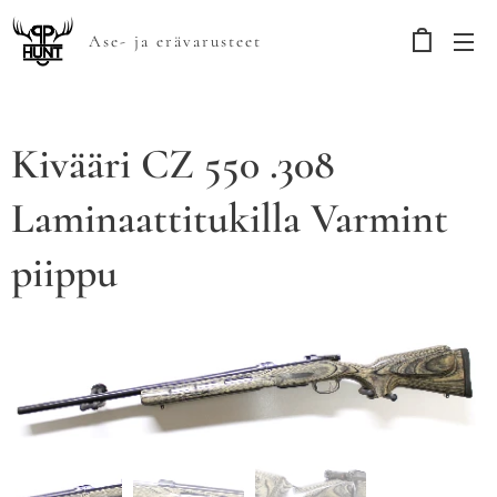
Ase- ja erävarusteet
Kivääri CZ 550 .308
Laminaattitukilla Varmint
piippu