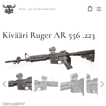
Ase- ja erävarusteet
Kivääri Ruger AR 556 .223
Upea paketti!