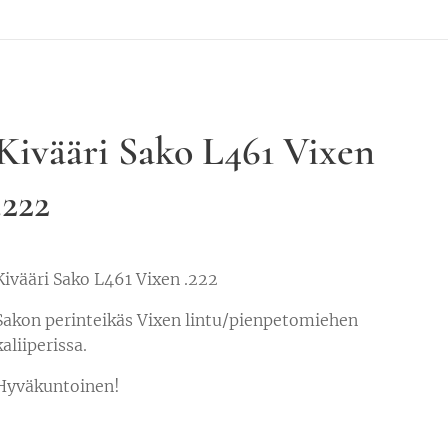
Kivääri Sako L461 Vixen
.222
Kivääri Sako L461 Vixen .222
Sakon perinteikäs Vixen lintu/pienpetomiehen
kaliiperissa.
Hyväkuntoinen!