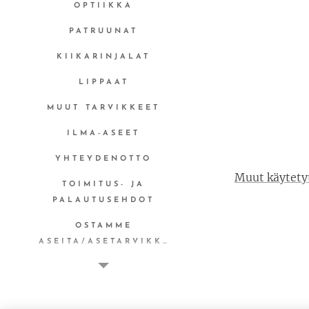
OPTIIKKA
PATRUUNAT
KIIKARINJALAT
LIPPAAT
MUUT TARVIKKEET
ILMA-ASEET
YHTEYDENOTTO
Muut käytetyt
TOIMITUS- JA
PALAUTUSEHDOT
OSTAMME
ASEITA/ASETARVIKKEITA
MYYNTITILI