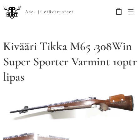
Ase- ja erävarusteet
Kivääri Tikka M65 .308Win
Super Sporter Varmint 10ptr
lipas