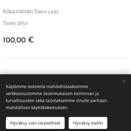
Kiikaritähtäin Tasco 4x32
Tuote 2850
100,00
€
© 2022 Kaikki oikeudet pidätetään
Käytämme evästeitä mahdollistaaksemme
PP Hunt Oy Tuusula
verkkosivustomme asianmukaisen toiminnan ja
3239651-3
Evästeet
turvallisuuden sekä tarjotaksemme sinulle parhaan
mahdollisen käyttökokemuksen.
Hyväksy vain tarpeelliset
Hyväksy kaikki
LISÄÄ OSTOSKORIIN