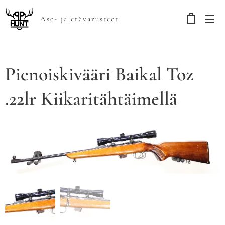
Ase- ja erävarusteet
Pienoiskivääri Baikal Toz
.22lr Kiikaritähtäimellä