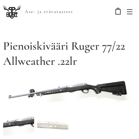
Ase- ja erävarusteet
Pienoiskivääri Ruger 77/22
Allweather .22lr