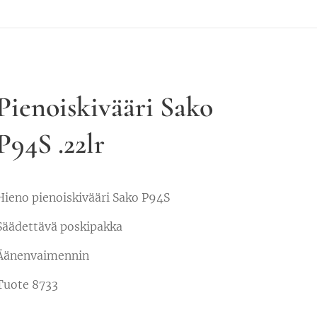
Pienoiskivääri Sako
P94S .22lr
Hieno pienoiskivääri Sako P94S
Säädettävä poskipakka
Äänenvaimennin
Tuote 8733