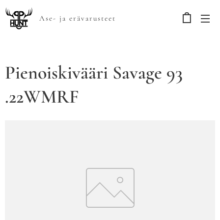
Ase- ja erävarusteet
Pienoiskivääri Savage 93
.22WMRF