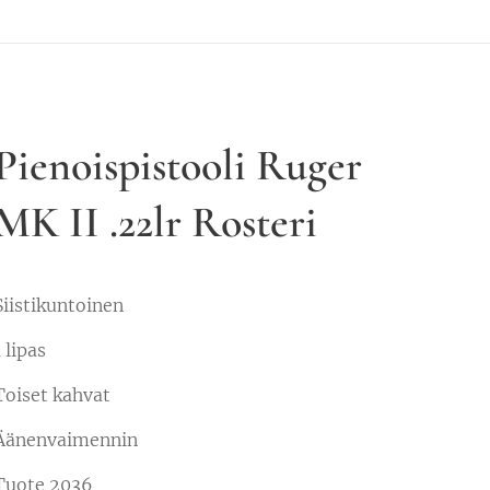
Pienoispistooli Ruger
MK II .22lr Rosteri
Siistikuntoinen
1 lipas
Toiset kahvat
Äänenvaimennin
Tuote 2036