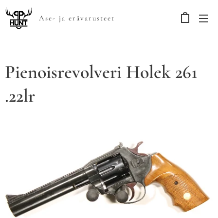
Ase- ja erävarusteet
Pienoisrevolveri Holek 261
.22lr