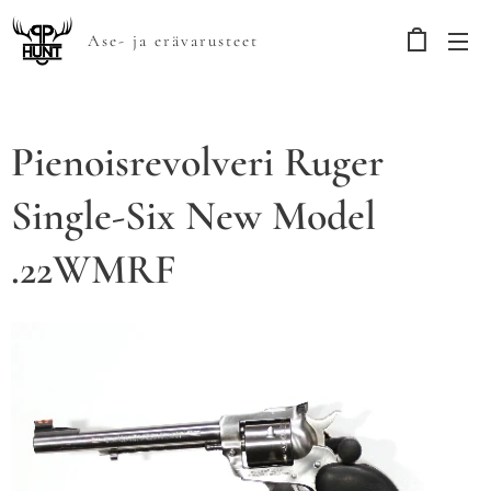
Ase- ja erävarusteet
Pienoisrevolveri Ruger
Single-Six New Model
.22WMRF