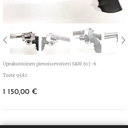
Upeakuntoinen pienoisrevolveri S&W 617-6
Tuote 9582
1 150,00
€