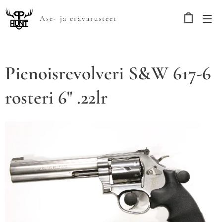
Ase- ja erävarusteet
Pienoisrevolveri S&W 617-6
rosteri 6" .22lr