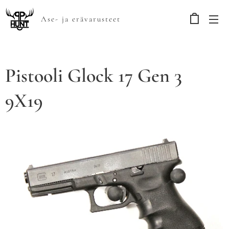
Ase- ja erävarusteet
Pistooli Glock 17 Gen 3
9X19