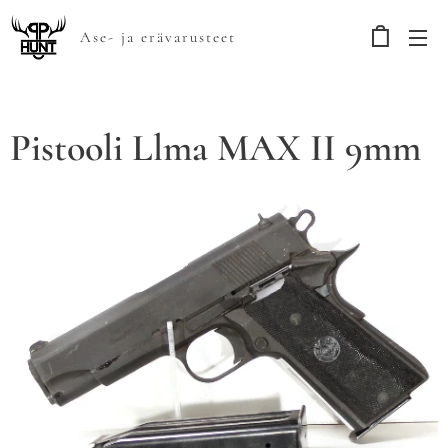
Ase- ja erävarusteet
Pistooli Llma MAX II 9mm