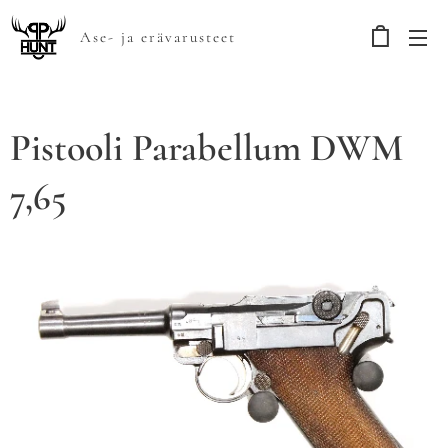
Ase- ja erävarusteet
Pistooli Parabellum DWM
7,65