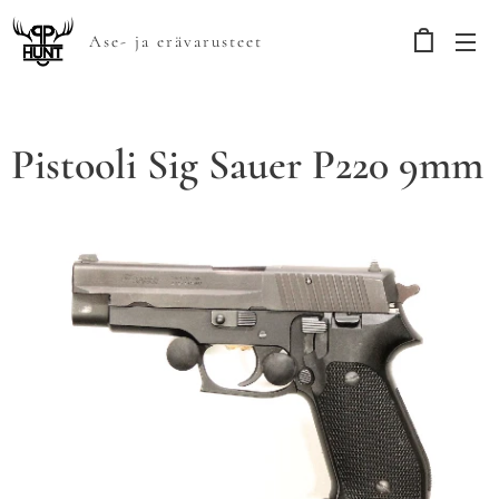
Ase- ja erävarusteet
Pistooli Sig Sauer P220 9mm