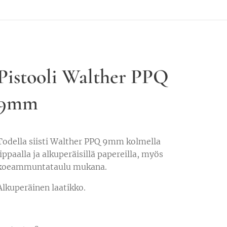
Pistooli Walther PPQ
9mm
Todella siisti Walther PPQ 9mm kolmella
lippaalla ja alkuperäisillä papereilla, myös
koeammuntataulu mukana.
Alkuperäinen laatikko.