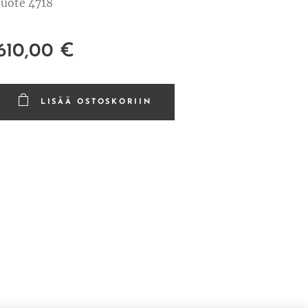
tuote 4718
610,00
€
LISÄÄ OSTOSKORIIN