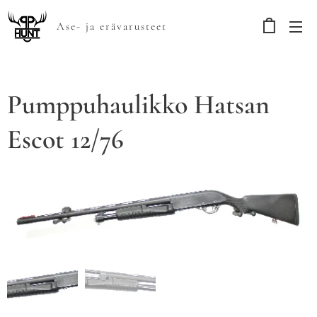
Ase- ja erävarusteet
Pumppuhaulikko Hatsan
Escot 12/76