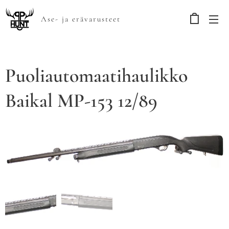
Ase- ja erävarusteet
Puoliautomaatihaulikko
Baikal MP-153 12/89