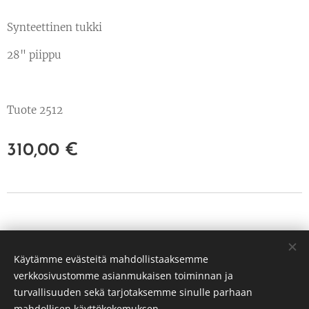
Synteettinen tukki
28" piippu
Tuote 2512
310,00
€
© 2022 Kaikki oikeudet pidätetään
Käytämme evästeitä mahdollistaaksemme
PP Hunt Oy Tuusula
verkkosivustomme asianmukaisen toiminnan ja
3239651-3
Evästeet
turvallisuuden sekä tarjotaksemme sinulle parhaan
mahdollisen käyttökokemuksen.