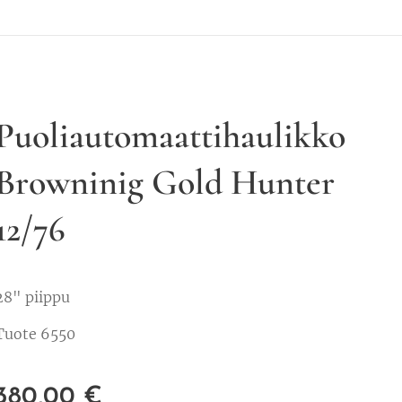
Puoliautomaattihaulikko
Browninig Gold Hunter
12/76
28" piippu
Tuote 6550
380,00
€