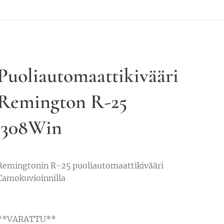
Puoliautomaattikivääri
Remington R-25
.308Win
Remingtonin R-25 puoliautomaattikivääri
Camokuvioinnilla
**VARATTU**