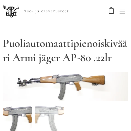
Ase- ja erävarusteet
Puoliautomaattipienoiskivää
ri Armi jäger AP-80 .22lr