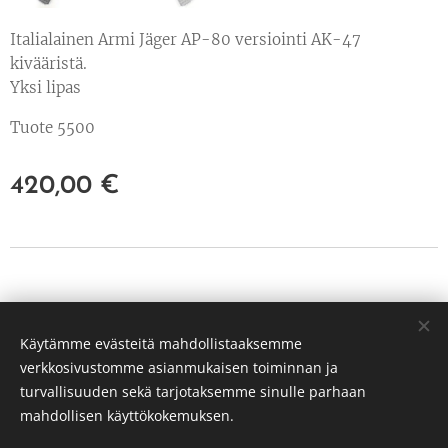
Italialainen Armi Jäger AP-80 versiointi AK-47
kivääristä.
Yksi lipas
Tuote 5500
420,00
€
© 2022 Kaikki oikeudet pidätetään
Käytämme evästeitä mahdollistaaksemme
PP Hunt Oy Tuusula
verkkosivustomme asianmukaisen toiminnan ja
3239651-3
Evästeet
turvallisuuden sekä tarjotaksemme sinulle parhaan
mahdollisen käyttökokemuksen.