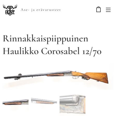
Ase- ja erävarusteet
Rinnakkaispiippuinen
Haulikko Corosabel 12/70