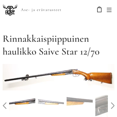
Ase- ja erävarusteet
Rinnakkaispiippuinen
haulikko Saive Star 12/70