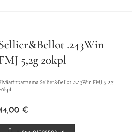
Sellier&Bellot .243Win
FMJ 5,2g 20kpl
Kiväärinpatruuna Sellier&Bellot .243Win FMJ 5,2g
20kpl
44,00
€