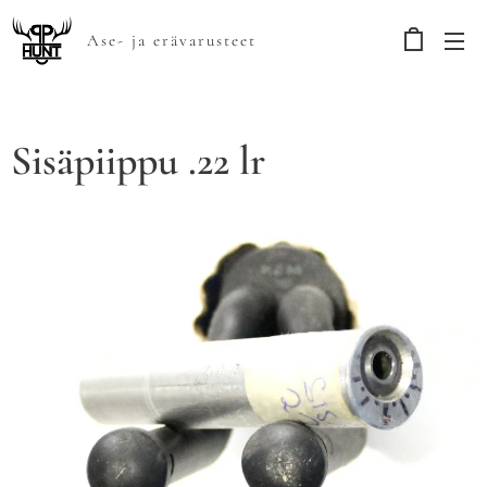
Ase- ja erävarusteet
Sisäpiippu .22 lr