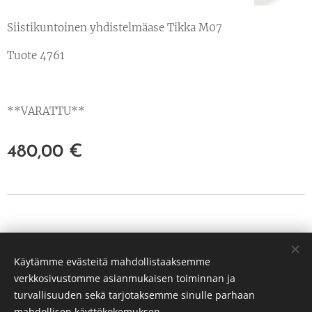
Siistikuntoinen yhdistelmäase Tikka M07
Tuote 4761
**VARATTU**
480,00
€
© 2022 Kaikki oikeudet pidätetään
Käytämme evästeitä mahdollistaaksemme
PP Hunt Oy Tuusula
verkkosivustomme asianmukaisen toiminnan ja
3239651-3
Evästeet
turvallisuuden sekä tarjotaksemme sinulle parhaan
mahdollisen käyttökokemuksen.