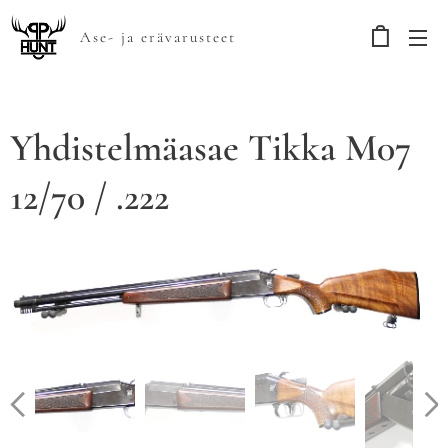
Ase- ja erävarusteet
Yhdistelmäasae Tikka M07
12/70 / .222