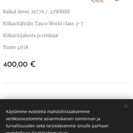
Baikal Sever 20/76 / .22WMRF
Kiikaritähtäin Tasco World class 3-7
Kiikarinjalusta ja renkaat
Tuote 4678
400,00
€
© 2022 Kaikki oikeudet pidätetään
Käytämme evästeitä mahdollistaaksemme
PP Hunt Oy Tuusula
verkkosivustomme asianmukaisen toiminnan ja
3239651-3
Evästeet
turvallisuuden sekä tarjotaksemme sinulle parhaan
mahdollisen käyttökokemuksen.