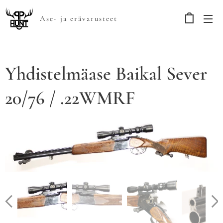
Ase- ja erävarusteet
Yhdistelmäase Baikal Sever
20/76 / .22WMRF